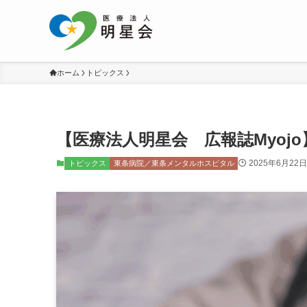
ホーム
トピックス
【医療法人明星会 広報誌Myojo
2025年6月22日
トピックス
東条病院／東条メンタルホスピタル