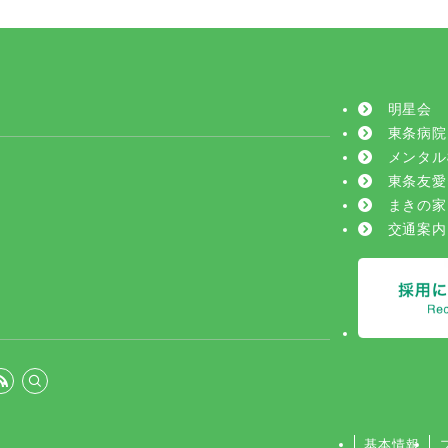
明星会
東条病院
メンタル
東条友愛
まきの家
交通案内
基本情報