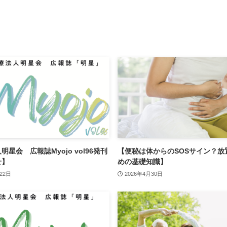
星会 広報誌Myojo vol96発刊
【便秘は体からのSOSサイン？放
せ】
めの基礎知識】
22日
2026年4月30日